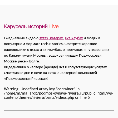
Карусель историй
Live
Ежедневные видео о
яхтах, катерах
,
яхт-клубах
и людях в
популярном формате reels и stories. Смотрите короткие
видеоролики о яхтах и яхт-клубах, о прогулках и путешествиях
по Каналу имени Москвы, водохранилищам Подмосковья,
Москве-реке и Волге.
Видедневник о чартере (аренде) яхт и сопутствующих услугах.
Счастливые дни и ночи на яхтах с чартерной компанией
«Подмосковная Ривьера»!
Warning: Undefined array key "container" in
/home/m/mailarqb/podmoskovnaya-riviera.ru/public_html/wp-
content/themes/riviera/parts/videos.php on line 5