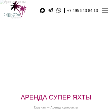
+7 495 543 84 13
АРЕНДА ЯХТ
ДОПОЛНИТЕЛЬНЫЕ УСЛУГ
КУХНЯ
АКВАТОРИЯ
ЯХТ-КЛУБЫ
КОМПАНИЯ
ПУБЛИКАЦИИ
ВИДЕОДНЕВНИК
МАГАЗИН
ПОДАРОЧНЫЕ КАРТЫ
ФИЛИАЛЫ В РЕГИОНАХ
ОБРАТНЫЙ ЗВОНОК
КОНТАКТЫ
ОТЗЫВЫ
АРЕНДА СУПЕР ЯХТЫ
ОПЛАТА
Главная
—
Аренда супер яхты