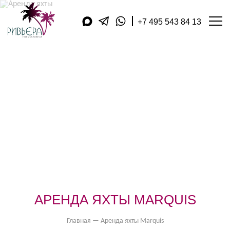
+7 495 543 84 13
АРЕНДА ЯХТ
ДОПОЛНИТЕЛЬНЫЕ УСЛУГ
КУХНЯ
АКВАТОРИЯ
ЯХТ-КЛУБЫ
КОМПАНИЯ
ПУБЛИКАЦИИ
ВИДЕОДНЕВНИК
МАГАЗИН
ПОДАРОЧНЫЕ КАРТЫ
ФИЛИАЛЫ В РЕГИОНАХ
ОБРАТНЫЙ ЗВОНОК
КОНТАКТЫ
ОТЗЫВЫ
АРЕНДА ЯХТЫ MARQUIS
ОПЛАТА
Главная
—
Аренда яхты Marquis