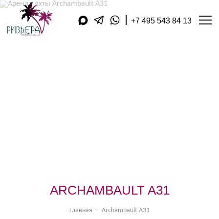
+7 495 543 84 13
АРЕНДА ЯХТ
ДОПОЛНИТЕЛЬНЫЕ УСЛУГ
КУХНЯ
АКВАТОРИЯ
ЯХТ-КЛУБЫ
КОМПАНИЯ
ПУБЛИКАЦИИ
ВИДЕОДНЕВНИК
МАГАЗИН
ПОДАРОЧНЫЕ КАРТЫ
ФИЛИАЛЫ В РЕГИОНАХ
ОБРАТНЫЙ ЗВОНОК
КОНТАКТЫ
ОТЗЫВЫ
ARCHAMBAULT A31
ОПЛАТА
Главная
—
Archambault A31