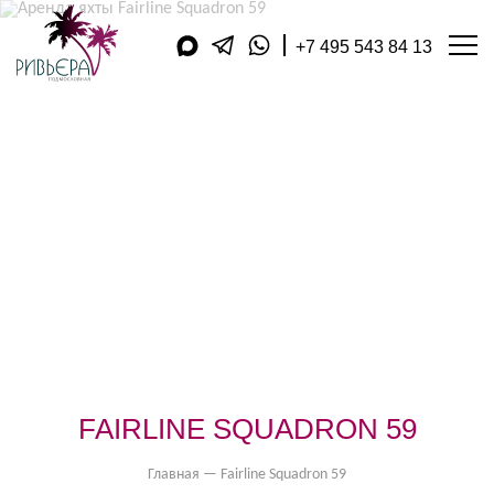
+7 495 543 84 13
АРЕНДА ЯХТ
ДОПОЛНИТЕЛЬНЫЕ УСЛУГ
КУХНЯ
АКВАТОРИЯ
ЯХТ-КЛУБЫ
КОМПАНИЯ
ПУБЛИКАЦИИ
ВИДЕОДНЕВНИК
МАГАЗИН
ПОДАРОЧНЫЕ КАРТЫ
ФИЛИАЛЫ В РЕГИОНАХ
ОБРАТНЫЙ ЗВОНОК
КОНТАКТЫ
ОТЗЫВЫ
FAIRLINE SQUADRON 59
ОПЛАТА
Главная
—
Fairline Squadron 59