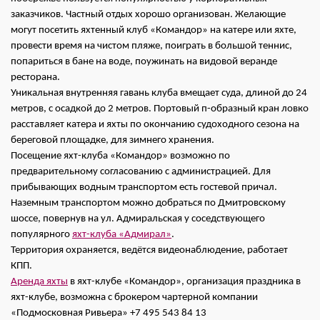
заказчиков. Частный отдых хорошо организован. Желающие
могут посетить яхтенный клуб «Командор» на катере или яхте,
провести время на чистом пляже, поиграть в большой теннис,
попариться в бане на воде, поужинать на видовой веранде
ресторана.
Уникальная внутренняя гавань клуба вмещает суда, длиной до 24
метров, с осадкой до 2 метров. Портовый п-образный кран ловко
расставляет катера и яхты по окончанию судоходного сезона на
береговой площадке, для зимнего хранения.
Посещение яхт-клуба «Командор» возможно по
предварительному согласованию с администрацией. Для
прибывающих водным транспортом есть гостевой причал.
Наземным транспортом можно добраться по Дмитровскому
шоссе, повернув на ул. Адмиральская у соседствующего
популярного
яхт-клуба «Адмирал»
.
Территория охраняется, ведётся видеонаблюдение, работает
КПП.
Аренда яхты
в яхт-клубе «Командор», организация праздника в
яхт-клубе, возможна с брокером чартерной компании
«Подмосковная Ривьера» +7 495 543 84 13