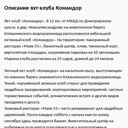
Описание яхт-клуба Командор
Яхт-клуб «Командор». В 12 км. от МКАД по Дмитровскому
шоссе, в дер. Новоалександрово на живописном берегу
Клязьминского водохранилища расположился небольшой
яхтенный клуб «Командор». На территории: панорамный
ресторан «Маяк 55», банкетный шатёр, пляж, теннисный корт,
вертолётная площадка, охраняемая парковка на 50 автомашин.
Марина клуба рассчитана на 35 судов, длиной до 24 метров.
Уютный яхт-клуб «Командор» на насыпном мысу, выступающим
по южному берегу знаменитого Клязьминского водохранилища.
Тихий, окружённый зеленью клуб открыт для проведения
свадебных празднований, корпоративных мероприятий, частных
торжественных событий, романтических встреч и других видов
праздника и досуга.
Знаковый ресторан «Маяк 55» часто резервируют для свадебных
церемоний. Почти каждую субботу с начала мая по конец
сентября здесь проводится банкет. Вместительный шатёр на
побережье пользуется популярностью у корпоративных