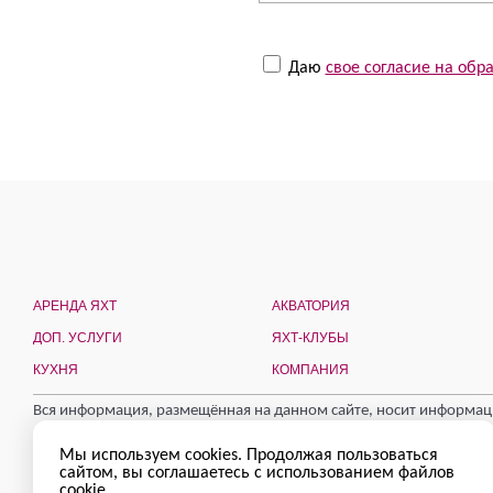
Даю
свое согласие на об
АРЕНДА ЯХТ
АКВАТОРИЯ
ДОП. УСЛУГИ
ЯХТ-КЛУБЫ
КУХНЯ
КОМПАНИЯ
Вся информация, размещённая на данном сайте, носит информаци
публичной офертой, определяемой положениями ст. 435, 437 ГК 
© Чартерная Компания «Подмосковная Ривьера», 2007 – 2026 | Ро
Мы используем cookies. Продолжая пользоваться
сайтом, вы соглашаетесь с использованием файлов
Город Яхт
cookie.