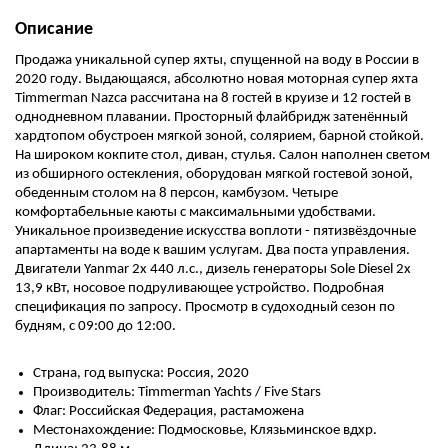
Описание
Продажа уникальной супер яхты, спущенной на воду в России в
2020 году. Выдающаяся, абсолютно новая моторная супер яхта
Timmerman Nazca рассчитана на 8 гостей в круизе и 12 гостей в
однодневном плавании. Просторный флайбридж затенённый
хардтопом обустроен мягкой зоной, солярием, барной стойкой.
На широком кокпите стол, диван, стулья. Салон наполнен светом
из обширного остекления, оборудован мягкой гостевой зоной,
обеденным столом на 8 персон, камбузом. Четыре
комфортабельные каюты с максимальными удобствами.
Уникальное произведение искусства воплоти - пятизвёздочные
апартаменты на воде к вашим услугам. Два поста управления.
Двигатели Yanmar 2х 440 л.с., дизель генераторы Sole Diesel 2х
13,9 кВт, носовое подруливающее устройство. Подробная
спецификация по запросу. Просмотр в судоходный сезон по
будням, с 09:00 до 12:00.
Страна, год выпуска: Россия, 2020
Производитель: Timmerman Yachts / Five Stars
Флаг: Российская Федерация, растаможена
Местонахождение: Подмосковье, Клязьминское вдхр.