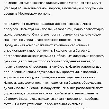
Комфортная американская глиссирующая моторная яхта Carver
(Карвер) 41, вместимостью 8 персон, в почасовую и посуточную
аренду в Московском регионе.
Яхта Carver 41 отлично подходит для неспешных речных
прогулок. Несмотря на небольшие габариты, судно превосходно
сконструировано. Отсутствие поста управления в салоне лодки
значительно увеличивает полезное пространство.
Продуманная компоновка кают-компании свойственна
американским судостроителям. В салоне яхты Carver 41
построена уютная зона отдыха с г-образным диваном и креслом,
граничащая по левую сторону борта с обеденной зоной, по
правую сторону с просторным камбузом. На яхте устроены две
полноценные каюты с двуспальными кроватями, в носовой и
кормовой частях судна. В каждой каюте отдельный санузел.
На возвышающемся кокпите, похожем на балкон, оборудованы
диван и большой стол. На пару ступеней выше расположен пост
управления, это самая высокая палуба яхты с великолепным
обзором. Здесь также находится диван и кресло для удобства
гостей. На яхте установлена музыкальная система с