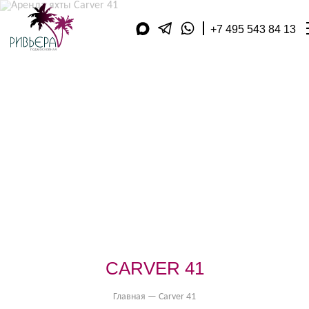
+7 495 543 84 13
АРЕНДА ЯХТ
МАГАЗИН
ДОП. УСЛУГИ
ПОДАРОЧНЫЕ КАРТЫ
КУХНЯ
ФИЛИАЛЫ В РЕГИОНАХ
АКВАТОРИЯ
ОБРАТНЫЙ ЗВОНОК
ЯХТ-КЛУБЫ
КОНТАКТЫ
КОМПАНИЯ
ОТЗЫВЫ
ПУБЛИКАЦИИ
ОПЛАТА
CARVER 41
ВИДЕОДНЕВНИК
Главная
—
Carver 41