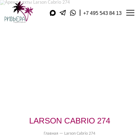
+7 495 543 84 13
АРЕНДА ЯХТ
ДОПОЛНИТЕЛЬНЫЕ УСЛУГ
КУХНЯ
АКВАТОРИЯ
ЯХТ-КЛУБЫ
КОМПАНИЯ
ПУБЛИКАЦИИ
ВИДЕОДНЕВНИК
МАГАЗИН
ПОДАРОЧНЫЕ КАРТЫ
ФИЛИАЛЫ В РЕГИОНАХ
ОБРАТНЫЙ ЗВОНОК
КОНТАКТЫ
ОТЗЫВЫ
LARSON CABRIO 274
ОПЛАТА
Главная
—
Larson Cabrio 274