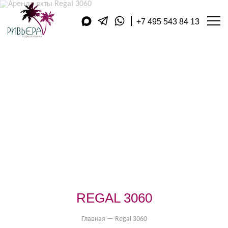
+7 495 543 84 13
АРЕНДА ЯХТ
МАГАЗИН
ДОП. УСЛУГИ
ПОДАРОЧНЫЕ КАРТЫ
КУХНЯ
ФИЛИАЛЫ В РЕГИОНАХ
АКВАТОРИЯ
ОБРАТНЫЙ ЗВОНОК
ЯХТ-КЛУБЫ
КОНТАКТЫ
КОМПАНИЯ
ОТЗЫВЫ
ПУБЛИКАЦИИ
ОПЛАТА
REGAL 3060
ВИДЕОДНЕВНИК
Главная
—
Regal 3060