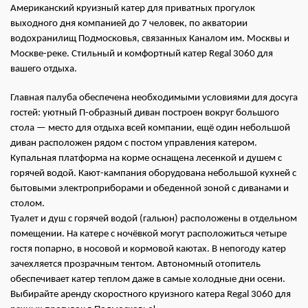
Американский круизный катер для приватных прогулок
выходного дня компанией до 7 человек, по акватории
водохранилищ Подмосковья, связанных Каналом им. Москвы и
Москве-реке. Стильный и комфортный катер Regal 3060 для
вашего отдыха.
Главная палуба обеспечена необходимыми условиями для досуга
гостей: уютный П-образный диван построен вокруг большого
стола — место для отдыха всей компании, ещё один небольшой
диван расположен рядом с постом управления катером.
Купальная платформа на корме оснащена лесенкой и душем с
горячей водой. Кают-кампания оборудована небольшой кухней с
бытовыми электроприборами и обеденной зоной с диванами и
столом.
Туалет и душ с горячей водой (гальюн) расположены в отдельном
помещении. На катере с ночёвкой могут расположиться четыре
гостя попарно, в носовой и кормовой каютах. В непогоду катер
зачехляется прозрачным тентом. Автономный отопитель
обеспечивает катер теплом даже в самые холодные дни осени.
Выбирайте аренду скоростного круизного катера Regal 3060 для