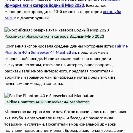
Ярмарке яхт и катеров Водный Мир 202
3
. Ежегодное
мероприятие проводится 13-й сезон на территории
яхт-клуба
МРП
в г. Долгопрудный.
Российская Ярмарка яхт и катеров Водный Мир 2023
Компания экспонировала средней длины моторные яхты:
Fairline
Phantom 40
и
Sunseeker 44 Manhattan
, предлагаемые в
ежедневной аренде. Наши экипажи любезно проводили
экскурсии по яхтам, отвечали на интересующие вопросы,
рассказывали много интересного, предлагая посетителям
ароматный травяной чай из чабреца и мяты с бельгийским
печеньем, лимонад и конфеты.
Fairline Phantom 40 и Sunseeker 44 Manhattan
Множество катеров и яхт и хаусботов покачивались на причалах
яхт-клуба. Берег усыпали шатры и беседки с разного вида
товарами и услугами. Посетители эмоциональной ярмарки
получали новые знания и опыт. Брокеры заключали соглашения