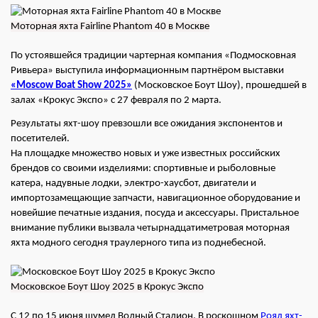
Моторная яхта Fairline Phantom 40 в Москве
По устоявшейся традиции чартерная компания «Подмосковная
Ривьера» выступила информационным партнёром выставки
«Moscow Boat Show 2025»
(Московское Боут Шоу), прошедшей в
залах «Крокус Экспо» с 27 февраля по 2 марта.
Результаты яхт-шоу превзошли все ожидания экспонентов и
посетителей.
На площадке множество новых и уже известных российских
брендов со своими изделиями: спортивные и рыболовные
катера, надувные лодки, электро-хаусбот, двигатели и
импортозамещающие запчасти, навигационное оборудование и
новейшие печатные издания, посуда и аксессуары. Пристальное
внимание публики вызвала четырнадцатиметровая моторная
яхта модного сегодня траулерного типа из поднебесной.
Московское Боут Шоу 2025 в Крокус Экспо
С 12 по 15 июня шумел Водный Стадион. В роскошном
Роял яхт-