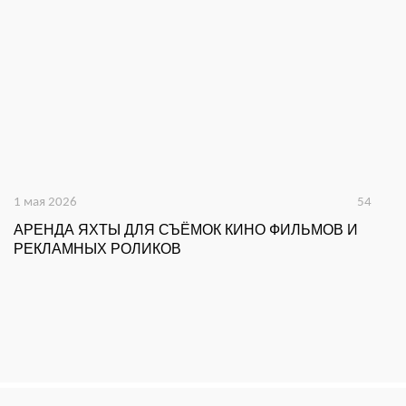
1 мая 2026
54
16
АРЕНДА ЯХТЫ ДЛЯ СЪЁМОК КИНО ФИЛЬМОВ И
А
РЕКЛАМНЫХ РОЛИКОВ
К