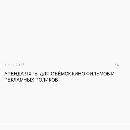
1 мая 2026
54
16
АРЕНДА ЯХТЫ ДЛЯ СЪЁМОК КИНО ФИЛЬМОВ И
А
РЕКЛАМНЫХ РОЛИКОВ
К